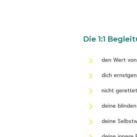
Die 1:1 Begle
den Wert von 
dich ernstge
nicht gerette
deine blinden
deine Selbst
deine innere 