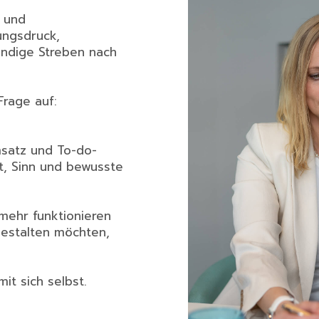
e und
ungsdruck,
ändige Streben nach
Frage auf:
msatz und To-do-
t, Sinn und bewusste
 mehr funktionieren
gestalten möchten,
 mit sich selbst.