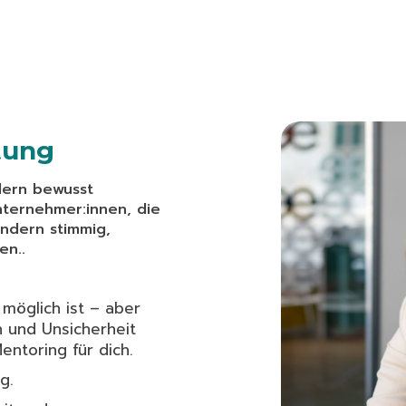
itung
dern bewusst
nternehmer:innen, die
sondern stimmig,
en..
möglich ist – aber
 und Unsicherheit
entoring für dich.
g.