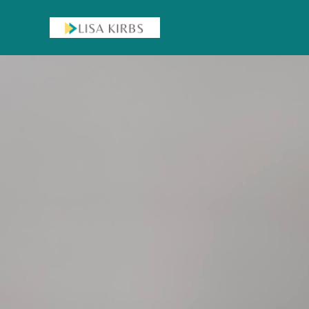
1:1 BUSINESS MENTORING ⭐
TEAM WORKSHOPS
ONBOARDING PROZESS