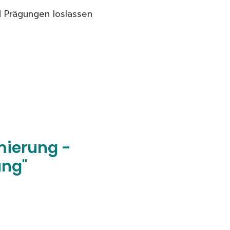
d Prägungen loslassen
mierung -
ung"